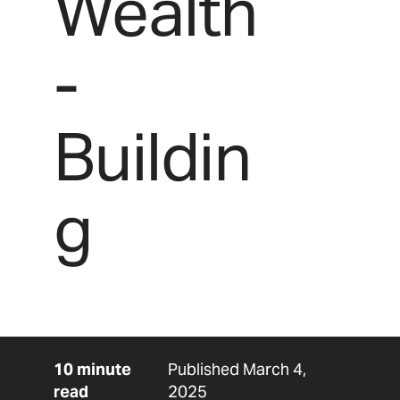
Wealth
-
Buildin
g
10 minute
Published March 4,
read
2025