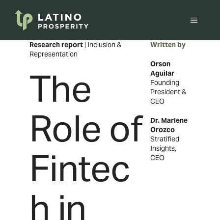
Skip
to
Menu
content
Research report
| Inclusion &
Written by
Representation
Orson
The
Aguilar
Founding
President &
CEO
Role of
Dr. Marlene
Orozco
Stratified
Insights,
Fintec
CEO
h in